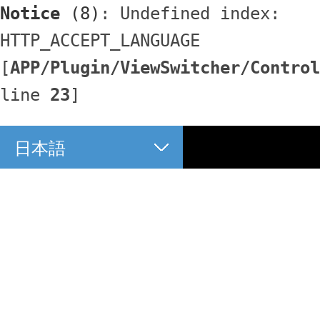
Notice
 (8)
: Undefined index: 
HTTP_ACCEPT_LANGUAGE 
[
APP/Plugin/ViewSwitcher/Control
line 
23
]
日本語