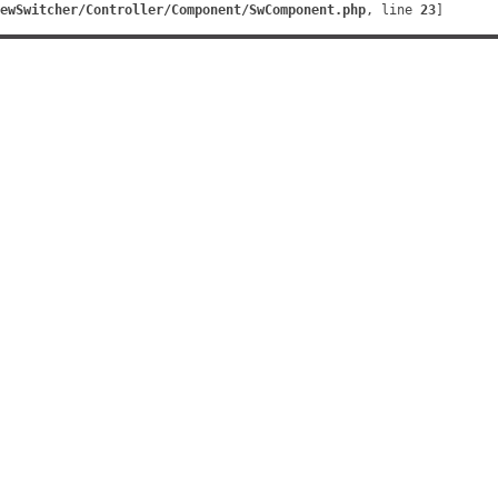
ewSwitcher/Controller/Component/SwComponent.php
, line 
23
]