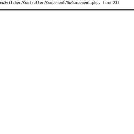
ewSwitcher/Controller/Component/SwComponent.php
, line 
23
]